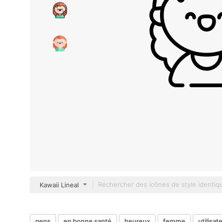
Kawaii Lineal
gens
en bonne santé
heureux
femme
utilisat