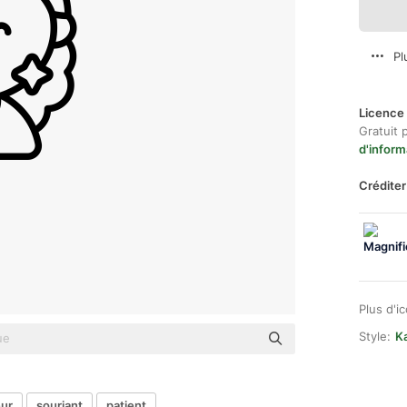
Pl
Licence 
Gratuit 
d'inform
Créditer
Plus d'i
Style:
Ka
eur
souriant
patient