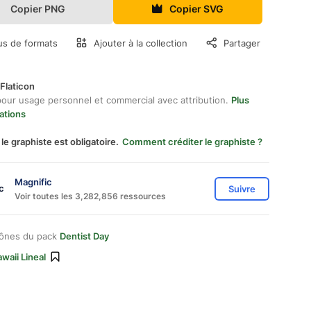
Copier PNG
Copier SVG
us de formats
Ajouter à la collection
Partager
Flaticon
pour usage personnel et commercial avec attribution.
Plus
ations
 le graphiste est obligatoire.
Comment créditer le graphiste ?
Magnific
Suivre
Voir toutes les 3,282,856 ressources
cônes du pack
Dentist Day
waii Lineal