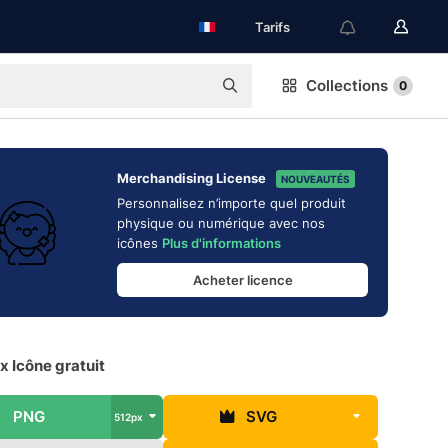
Tarifs
Collections
0
Merchandising License
NOUVEAUTÉS
Personnalisez n’importe quel produit
physique ou numérique avec nos
icônes
Plus d'informations
Acheter licence
 Icône gratuit
PNG
SVG
512px