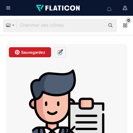
0
Sauvegardez