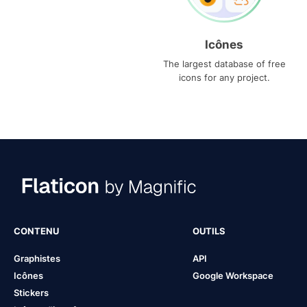
Icônes
The largest database of free
icons for any project.
CONTENU
OUTILS
Graphistes
API
Icônes
Google Workspace
Stickers