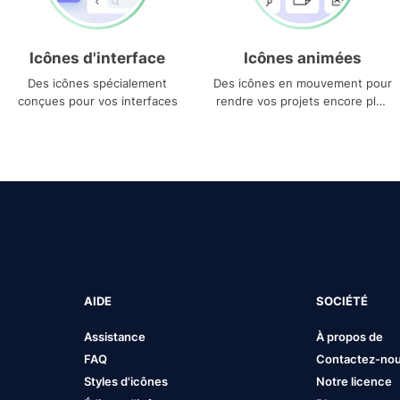
Icônes d'interface
Icônes animées
Des icônes spécialement
Des icônes en mouvement pour
conçues pour vos interfaces
rendre vos projets encore plus
uniques
AIDE
SOCIÉTÉ
Assistance
À propos de
FAQ
Contactez-no
Styles d'icônes
Notre licence