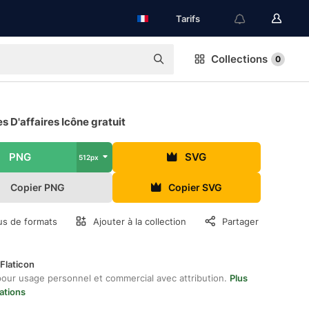
Tarifs
Collections
0
 D'affaires Icône gratuit
PNG
SVG
512px
Copier PNG
Copier SVG
us de formats
Ajouter à la collection
Partager
Flaticon
pour usage personnel et commercial avec attribution.
Plus
ations