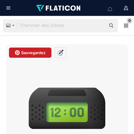
0
Sauvegardez