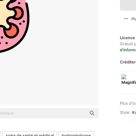
Pl
Licence 
Gratuit 
d'inform
Créditer
Plus d'i
Style:
Ka
soins de santé et médical
hydronéphrose