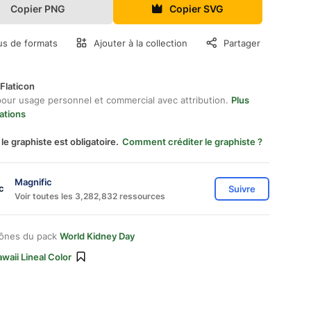
Copier PNG
Copier SVG
us de formats
Ajouter à la collection
Partager
Flaticon
pour usage personnel et commercial avec attribution.
Plus
ations
 le graphiste est obligatoire.
Comment créditer le graphiste ?
Magnific
Suivre
Voir toutes les 3,282,832 ressources
cônes du pack
World Kidney Day
waii Lineal Color