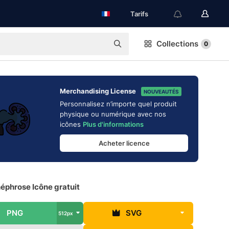
Tarifs
Collections
0
Merchandising License
NOUVEAUTÉS
Personnalisez n’importe quel produit
physique ou numérique avec nos
icônes
Plus d'informations
Acheter licence
éphrose Icône gratuit
PNG
SVG
512px