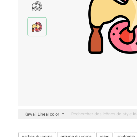
Kawaii Lineal color
parties du corps
organe du corps
reins
anatomie