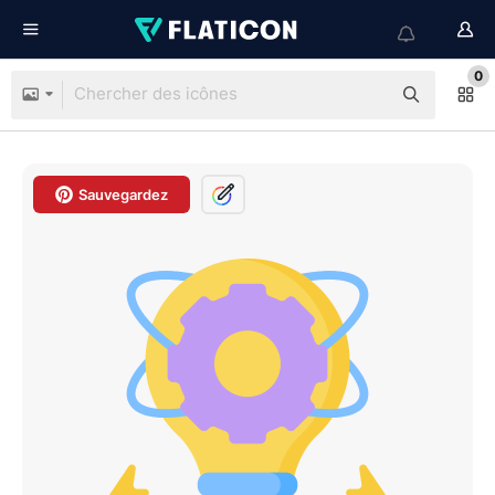
0
Sauvegardez