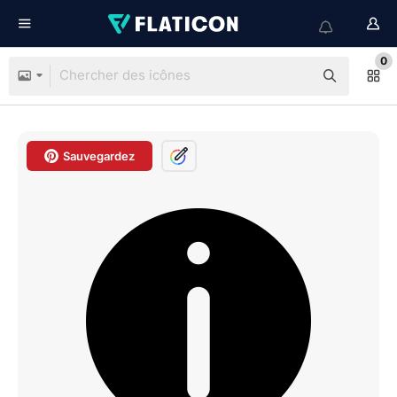
0
Sauvegardez