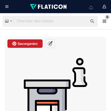
0
Sauvegardez