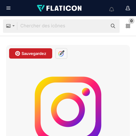
0
Sauvegardez