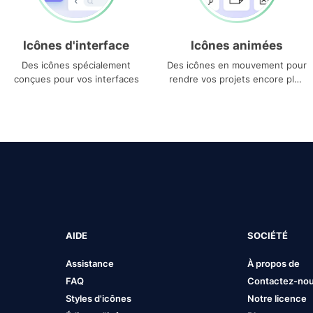
Icônes d'interface
Icônes animées
Des icônes spécialement
Des icônes en mouvement pour
conçues pour vos interfaces
rendre vos projets encore plus
uniques
AIDE
SOCIÉTÉ
Assistance
À propos de
FAQ
Contactez-no
Styles d'icônes
Notre licence