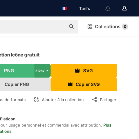
Tarifs
Collections
0
ction Icône gratuit
PNG
SVG
512px
Copier PNG
Copier SVG
us de formats
Ajouter à la collection
Partager
Flaticon
pour usage personnel et commercial avec attribution.
Plus
ations