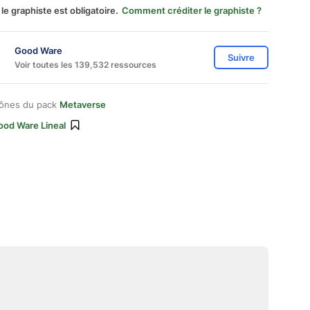
 le graphiste est obligatoire.
Comment créditer le graphiste ?
Good Ware
Suivre
Voir toutes les 139,532 ressources
cônes du pack
Metaverse
ood Ware Lineal