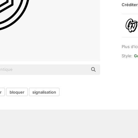
Créditer
Plus d'i
Style:
G
r
bloquer
signalisation