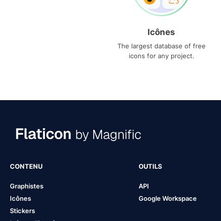
Icônes
The largest database of free
icons for any project.
CONTENU
OUTILS
Graphistes
API
Icônes
Google Workspace
Stickers