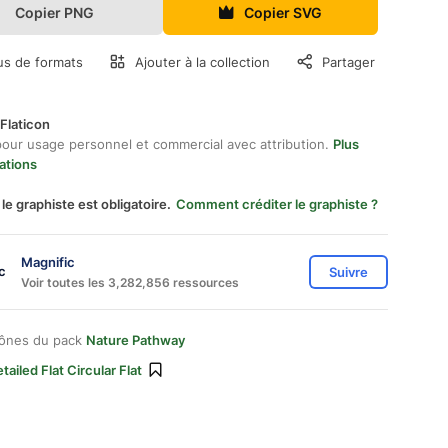
Copier PNG
Copier SVG
us de formats
Ajouter à la collection
Partager
Flaticon
pour usage personnel et commercial avec attribution.
Plus
ations
 le graphiste est obligatoire.
Comment créditer le graphiste ?
Magnific
Suivre
Voir toutes les 3,282,856 ressources
cônes du pack
Nature Pathway
tailed Flat Circular Flat