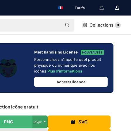
Tarifs
Collections
0
Merchandising License
NOUVEAUTÉS
Personnalisez n’importe quel produit
physique ou numérique avec nos
icônes
Plus d'informations
Acheter licence
ction Icône gratuit
PNG
SVG
512px