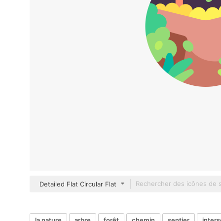
Detailed Flat Circular Flat
la nature
arbre
forêt
chemin
sentier
inters