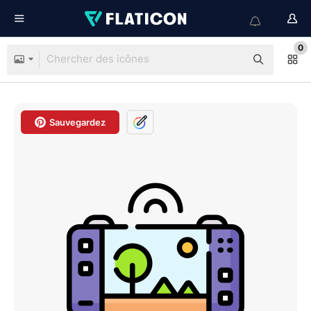
0
Sauvegardez