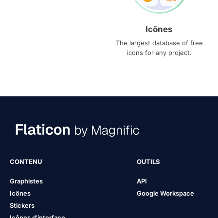
Icônes
The largest database of free
icons for any project.
CONTENU
OUTILS
Graphistes
API
Icônes
Google Workspace
Stickers
Icônes d'interface