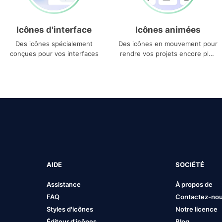
Icônes d'interface
Icônes animées
Des icônes spécialement
Des icônes en mouvement pour
conçues pour vos interfaces
rendre vos projets encore plus
uniques
AIDE
SOCIÉTÉ
Assistance
À propos de
FAQ
Contactez-no
Styles d'icônes
Notre licence
Éditeur d'icônes
Blog