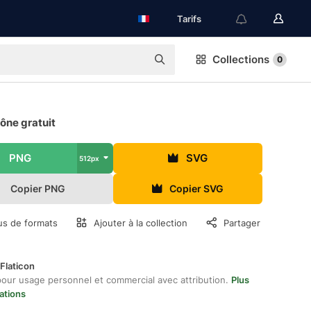
Tarifs
Collections
0
cône gratuit
PNG
SVG
512px
Copier PNG
Copier SVG
us de formats
Ajouter à la collection
Partager
Flaticon
pour usage personnel et commercial avec attribution.
Plus
ations