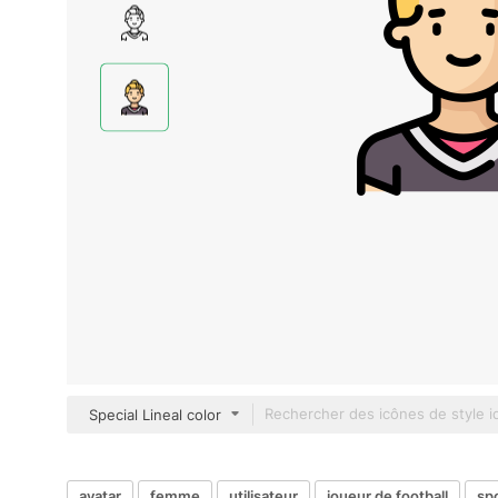
Special Lineal color
avatar
femme
utilisateur
joueur de football
sp