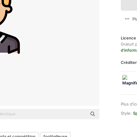
Pl
Licence 
Gratuit 
d'inform
Créditer
Plus d'i
Style:
Sp
orts et compétition
footballeuse