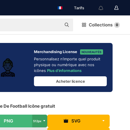
Tarifs
Collections
0
Merchandising License
NOUVEAUTÉS
Personnalisez n’importe quel produit
physique ou numérique avec nos
icônes
Plus d'informations
Acheter licence
 De Football Icône gratuit
PNG
SVG
512px