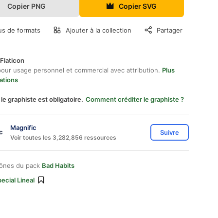
Copier PNG
Copier SVG
us de formats
Ajouter à la collection
Partager
Flaticon
pour usage personnel et commercial avec attribution.
Plus
ations
 le graphiste est obligatoire.
Comment créditer le graphiste ?
Magnific
Suivre
Voir toutes les 3,282,856 ressources
cônes du pack
Bad Habits
ecial Lineal