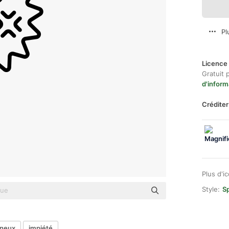
Pl
Licence 
Gratuit 
d'inform
Créditer
Plus d'i
Style:
Sp
ineux
impiété