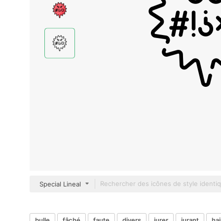
Special Lineal
bulle
fâché
faute
divers
jurer
jurant
ha