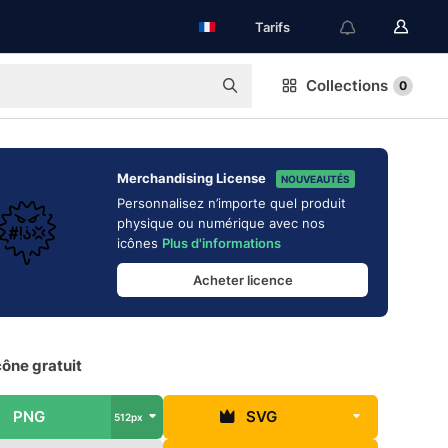
Tarifs
Collections
0
Merchandising License
NOUVEAUTÉS
Personnalisez n’importe quel produit
physique ou numérique avec nos
icônes
Plus d'informations
Acheter licence
cône gratuit
PNG
SVG
512px