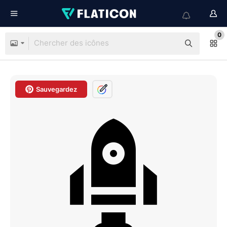
0
Sauvegardez