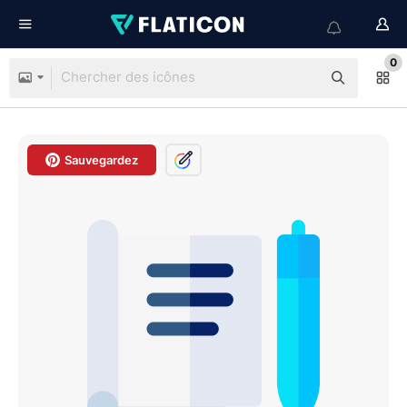
0
Sauvegardez