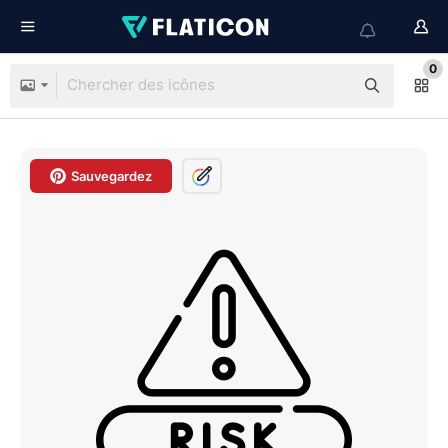
0
Sauvegardez