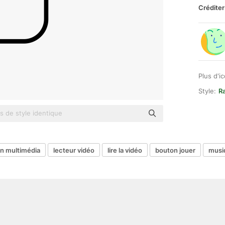
Créditer
Plus d'i
Style:
Ra
on multimédia
lecteur vidéo
lire la vidéo
bouton jouer
musi