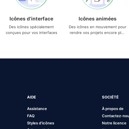
Icônes d'interface
Icônes animées
Des icônes spécialement
Des icônes en mouvement pour
conçues pour vos interfaces
rendre vos projets encore plus
uniques
AIDE
SOCIÉTÉ
Assistance
À propos de
FAQ
Contactez-no
Styles d'icônes
Notre licence