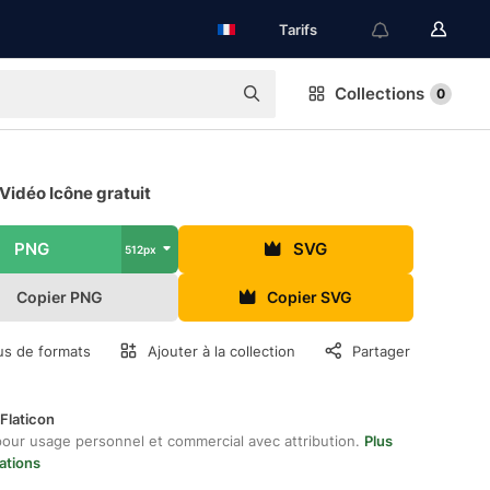
Tarifs
Collections
0
 Vidéo Icône gratuit
PNG
SVG
512px
Copier PNG
Copier SVG
us de formats
Ajouter à la collection
Partager
Flaticon
pour usage personnel et commercial avec attribution.
Plus
ations