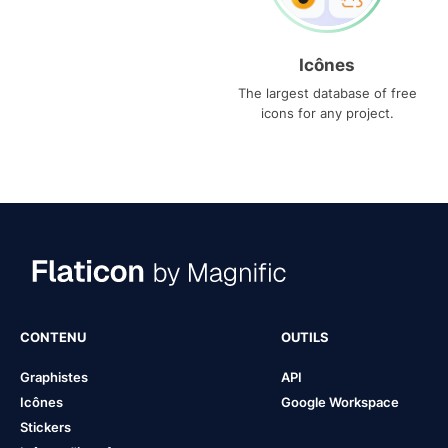
Icônes
The largest database of free
icons for any project.
CONTENU
OUTILS
Graphistes
API
Icônes
Google Workspace
Stickers