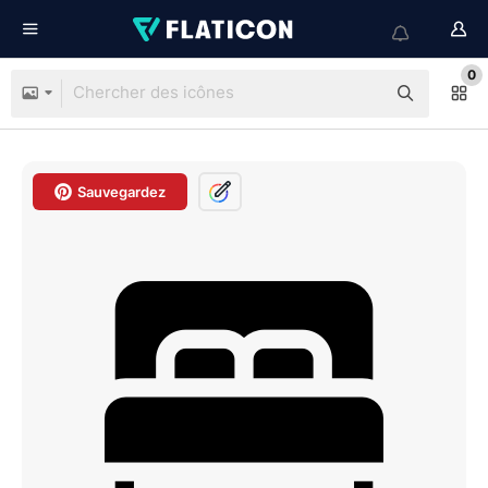
0
Sauvegardez