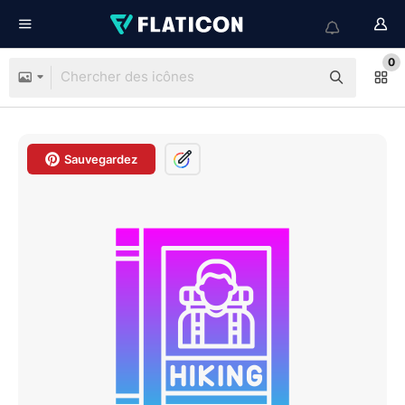
0
Sauvegardez