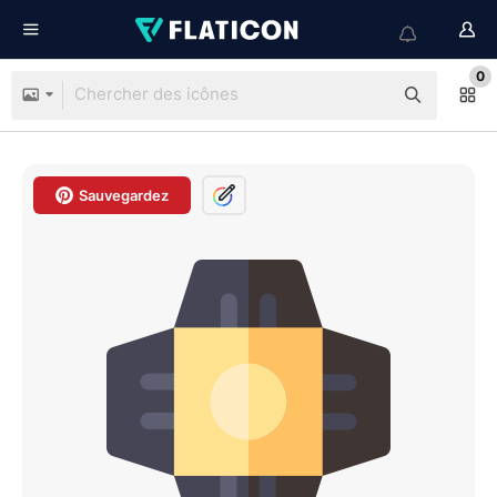
0
Sauvegardez