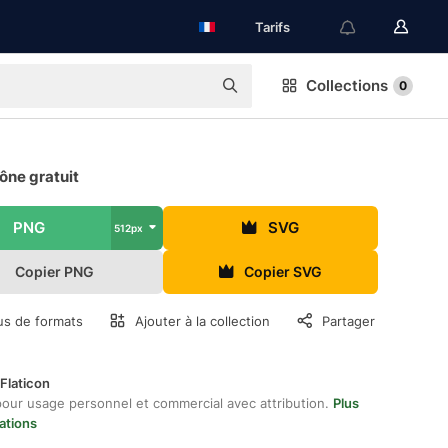
Tarifs
Collections
0
ône gratuit
PNG
SVG
512px
Copier PNG
Copier SVG
us de formats
Ajouter à la collection
Partager
Flaticon
pour usage personnel et commercial avec attribution.
Plus
ations