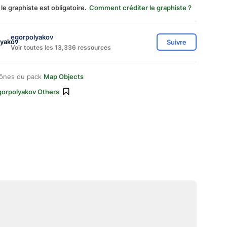
 le graphiste est obligatoire.
Comment créditer le graphiste ?
egorpolyakov
Suivre
Voir toutes les 13,336 ressources
cônes du pack
Map Objects
gorpolyakov Others