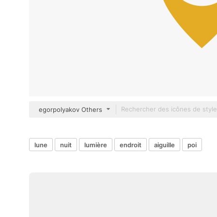
egorpolyakov Others
lune
nuit
lumière
endroit
aiguille
poi