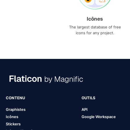
Icônes
The largest database of free
icons for any project.
CONTENU
OUTILS
Graphistes
API
Icônes
Google Workspace
Stickers