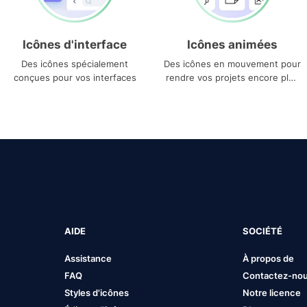
Icônes d'interface
Icônes animées
Des icônes spécialement
Des icônes en mouvement pour
conçues pour vos interfaces
rendre vos projets encore plus
uniques
AIDE
SOCIÉTÉ
Assistance
À propos de
FAQ
Contactez-no
Styles d'icônes
Notre licence