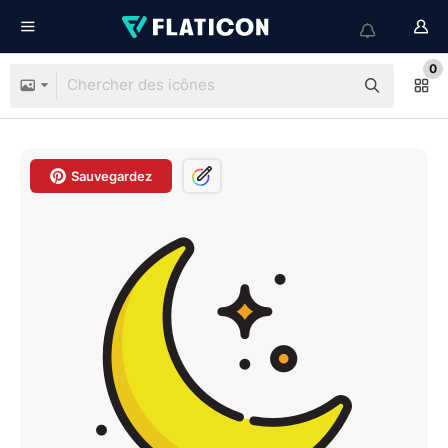
0
Sauvegardez