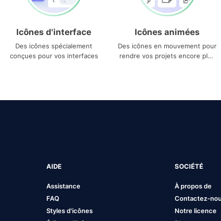
Icônes d'interface
Icônes animées
Des icônes spécialement
Des icônes en mouvement pour
conçues pour vos interfaces
rendre vos projets encore plus
uniques
AIDE
SOCIÉTÉ
Assistance
À propos de
FAQ
Contactez-no
Styles d'icônes
Notre licence