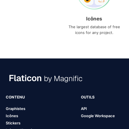
Icônes
The largest database of free
icons for any project.
CONTENU
OUTILS
Graphistes
API
Icônes
Google Workspace
Stickers