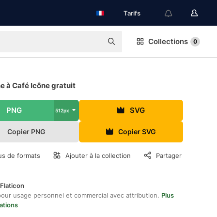
Tarifs
Collections
0
 à Café Icône gratuit
PNG
SVG
512px
Copier PNG
Copier SVG
us de formats
Ajouter à la collection
Partager
Flaticon
pour usage personnel et commercial avec attribution.
Plus
ations