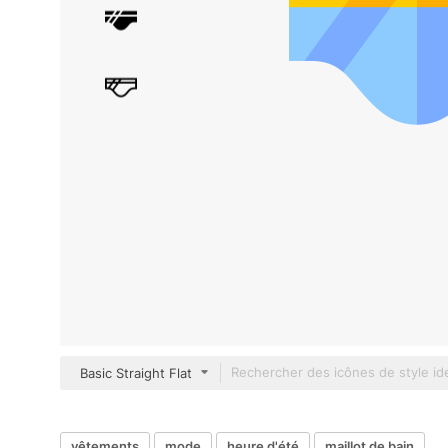
Basic Straight Flat
vêtements
mode
heure d'été
maillot de bain