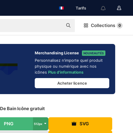
Tarifs
Collections
0
Merchandising License
NOUVEAUTÉS
Personnalisez n’importe quel produit
physique ou numérique avec nos
icônes
Plus d'informations
Acheter licence
 De Bain Icône gratuit
PNG
SVG
512px