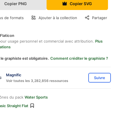
Copier PNG
Copier SVG
us de formats
Ajouter à la collection
Partager
Flaticon
pour usage personnel et commercial avec attribution.
Plus
ations
 le graphiste est obligatoire.
Comment créditer le graphiste ?
Magnific
Suivre
Voir toutes les 3,282,856 ressources
cônes du pack
Water Sports
sic Straight Flat