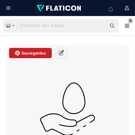
0
Sauvegardez