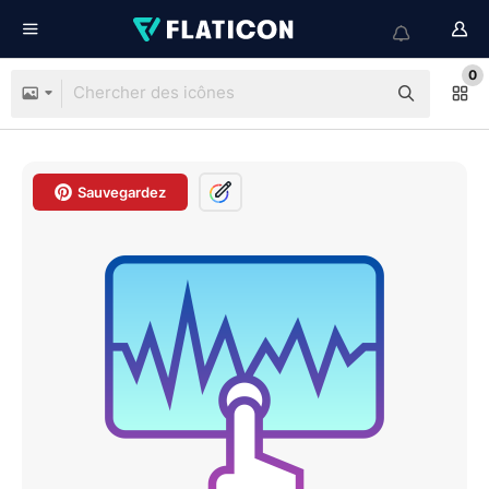
0
Sauvegardez