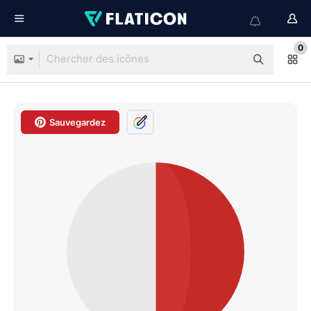
0
Sauvegardez