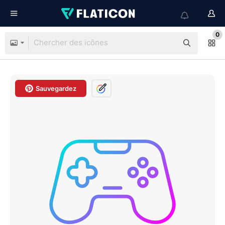
0
Sauvegardez