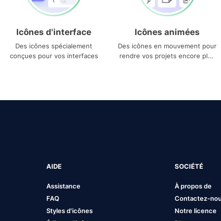
Icônes d'interface
Icônes animées
Des icônes spécialement
Des icônes en mouvement pour
conçues pour vos interfaces
rendre vos projets encore plus
uniques
AIDE
SOCIÉTÉ
Assistance
À propos de
FAQ
Contactez-no
Styles d'icônes
Notre licence