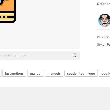
Créditer
Plus d'i
Style:
P
instructions
manuel
manuels
soutien technique
des l