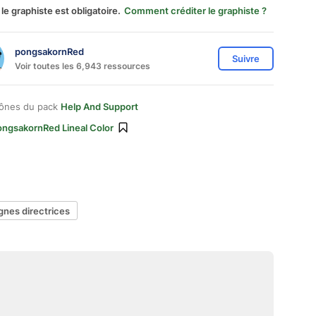
 le graphiste est obligatoire.
Comment créditer le graphiste ?
pongsakornRed
Suivre
Voir toutes les 6,943 ressources
cônes du pack
Help And Support
ongsakornRed Lineal Color
ignes directrices