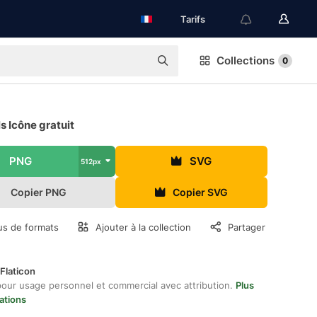
Tarifs
Collections
0
 Icône gratuit
PNG
SVG
512px
Copier PNG
Copier SVG
us de formats
Ajouter à la collection
Partager
Flaticon
pour usage personnel et commercial avec attribution.
Plus
ations