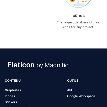
Icônes
The largest database of free
icons for any project.
CONTENU
OUTILS
Graphistes
API
Icônes
Google Workspace
Stickers