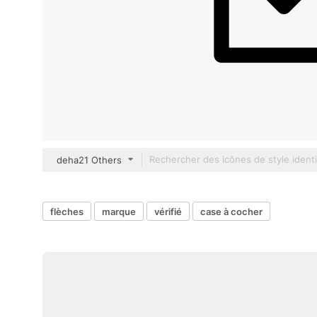
deha21 Others
flèches
marque
vérifié
case à cocher