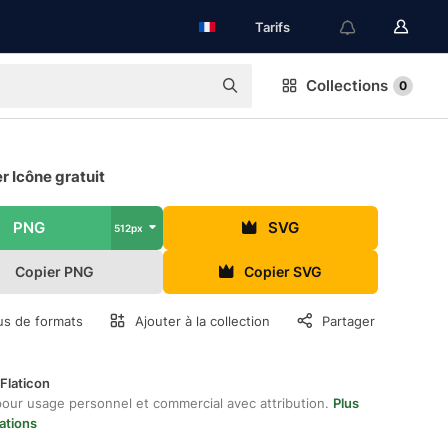
Tarifs
Collections
0
 Icône gratuit
PNG
SVG
512px
Copier PNG
Copier SVG
us de formats
Ajouter à la collection
Partager
Flaticon
pour usage personnel et commercial avec attribution.
Plus
ations