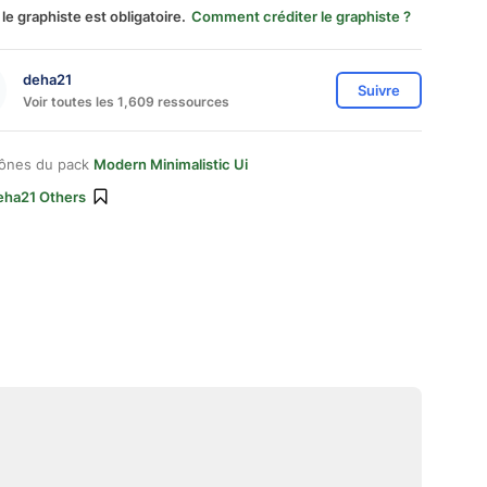
 le graphiste est obligatoire.
Comment créditer le graphiste ?
deha21
Suivre
Voir toutes les 1,609 ressources
cônes du pack
Modern Minimalistic Ui
eha21 Others