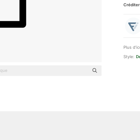
Créditer
Plus d'i
Style:
D