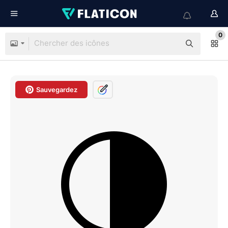
0
Sauvegardez