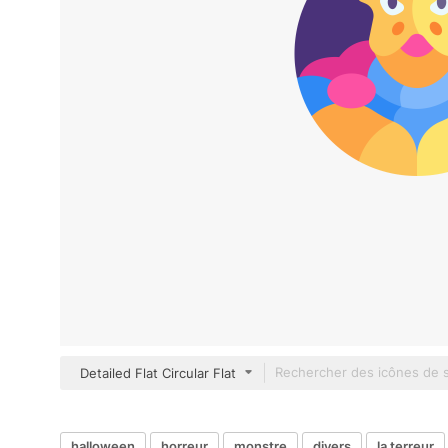
Detailed Flat Circular Flat
halloween
horreur
monstre
divers
la terreur