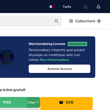
Tarifs
Collections
0
Merchandising License
NOUVEAUTÉS
Personnalisez n’importe quel produit
physique ou numérique avec nos
icônes
Plus d'informations
Acheter licence
 Icône gratuit
PNG
SVG
512px