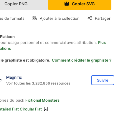
Copier PNG
Copier SVG
us de formats
Ajouter à la collection
Partager
Flaticon
pour usage personnel et commercial avec attribution.
Plus
ations
 le graphiste est obligatoire.
Comment créditer le graphiste ?
Magnific
Suivre
Voir toutes les 3,282,856 ressources
cônes du pack
Fictional Monsters
tailed Flat Circular Flat