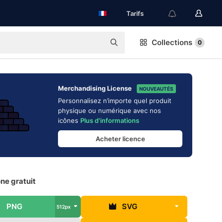
Tarifs
Collections
0
Merchandising License
NOUVEAUTÉS
Personnalisez n’importe quel produit
physique ou numérique avec nos
icônes
Plus d'informations
Acheter licence
ne gratuit
PNG
SVG
512px