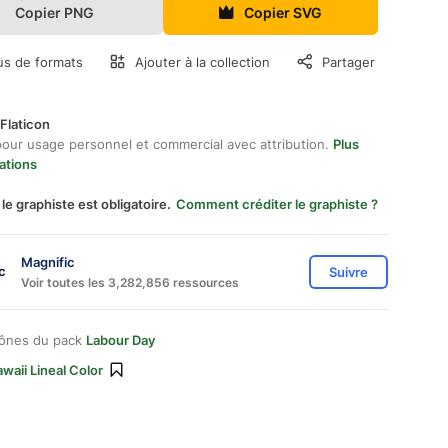
Copier PNG
Copier SVG
us de formats
Ajouter à la collection
Partager
Flaticon
pour usage personnel et commercial avec attribution.
Plus
ations
 le graphiste est obligatoire.
Comment créditer le graphiste ?
Magnific
Suivre
Voir toutes les 3,282,856 ressources
cônes du pack
Labour Day
waii Lineal Color