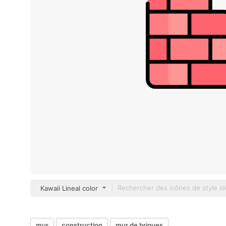
Kawaii Lineal color
mur
construction
mur de briques