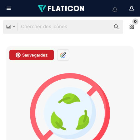
0
Sauvegardez