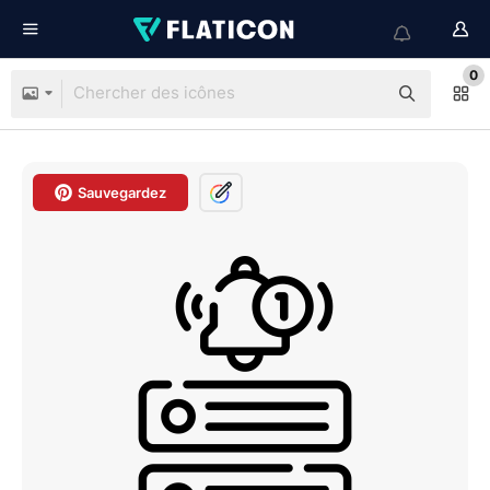
0
Sauvegardez