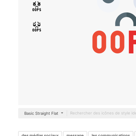
Basic Straight Flat
des médias sociaux
message
les communications