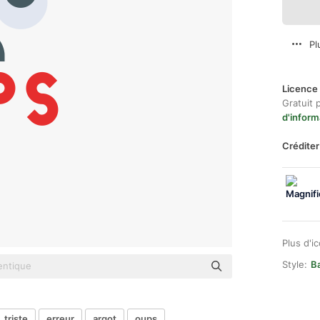
Pl
Licence 
Gratuit 
d'inform
Créditer
Plus d'i
Style:
Ba
triste
erreur
argot
oups