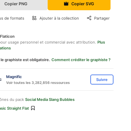
Copier PNG
Copier SVG
us de formats
Ajouter à la collection
Partager
Flaticon
pour usage personnel et commercial avec attribution.
Plus
ations
 le graphiste est obligatoire.
Comment créditer le graphiste ?
Magnific
Suivre
Voir toutes les 3,282,856 ressources
cônes du pack
Social Media Slang Bubbles
sic Straight Flat