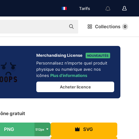
Tarifs
Collections
0
Merchandising License
NOUVEAUTÉS
Personnalisez n’importe quel produit
physique ou numérique avec nos
icônes
Plus d'informations
Acheter licence
ône gratuit
PNG
SVG
512px