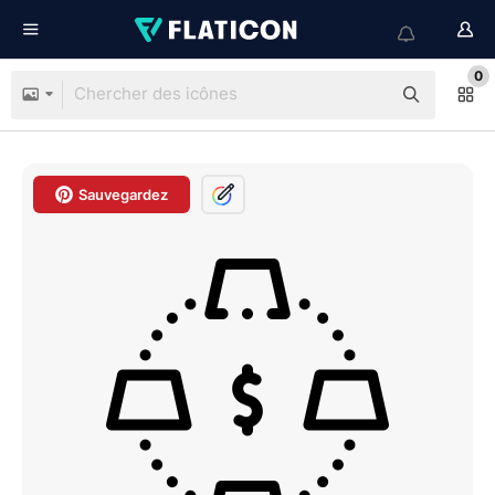
0
Sauvegardez