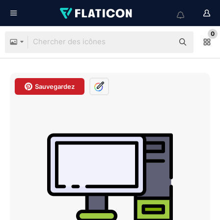
0
Sauvegardez