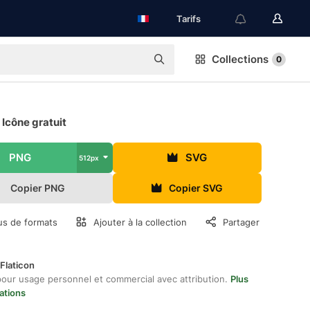
Tarifs
Collections
0
 Icône gratuit
PNG
SVG
512px
Copier PNG
Copier SVG
us de formats
Ajouter à la collection
Partager
Flaticon
pour usage personnel et commercial avec attribution.
Plus
ations