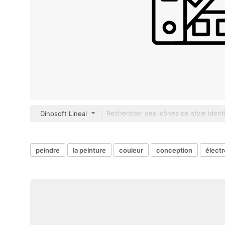
Dinosoft Lineal
peindre
la peinture
couleur
conception
élect