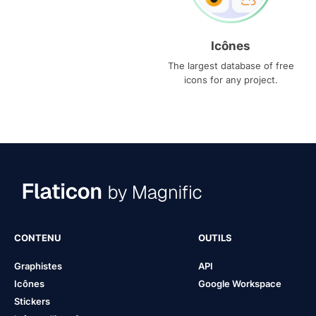
Icônes
The largest database of free
icons for any project.
CONTENU
OUTILS
Graphistes
API
Icônes
Google Workspace
Stickers