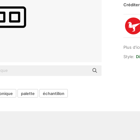
Créditer
Plus d'i
Style:
Di
ronique
palette
échantillon