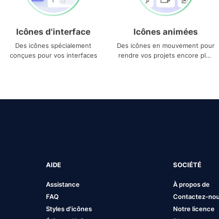
Icônes d'interface
Icônes animées
Des icônes spécialement
Des icônes en mouvement pour
conçues pour vos interfaces
rendre vos projets encore plus
uniques
AIDE
SOCIÉTÉ
Assistance
À propos de
FAQ
Contactez-no
Styles d'icônes
Notre licence