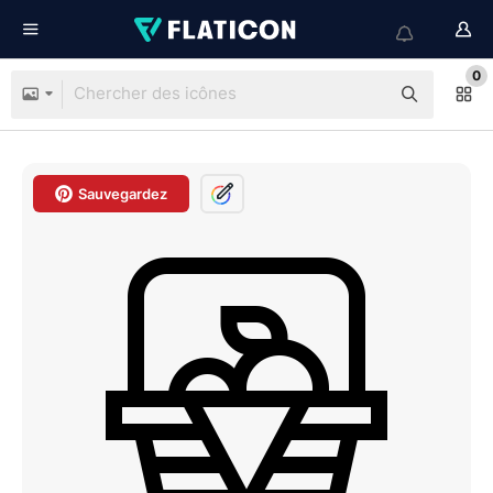
0
Sauvegardez