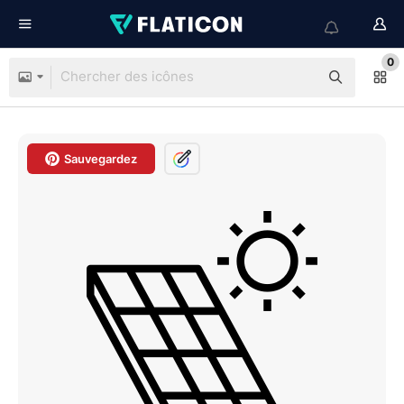
0
Sauvegardez