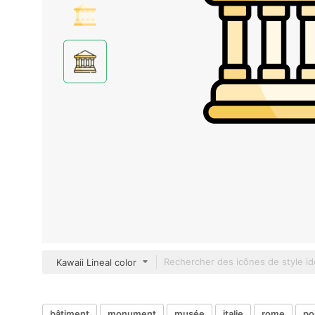
Kawaii Lineal color
bâtiment
monument
musée
italie
rome
po