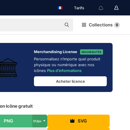
Tarifs
Collections
0
Merchandising License
NOUVEAUTÉS
Personnalisez n’importe quel produit
physique ou numérique avec nos
icônes
Plus d'informations
Acheter licence
n Icône gratuit
PNG
SVG
512px