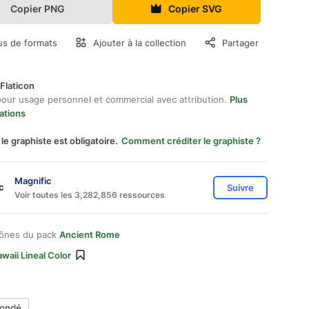
Copier PNG
Copier SVG
us de formats
Ajouter à la collection
Partager
Flaticon
pour usage personnel et commercial avec attribution.
Plus
ations
 le graphiste est obligatoire.
Comment créditer le graphiste ?
Magnific
Suivre
Voir toutes les 3,282,856 ressources
cônes du pack
Ancient Rome
waii Lineal Color
fondé