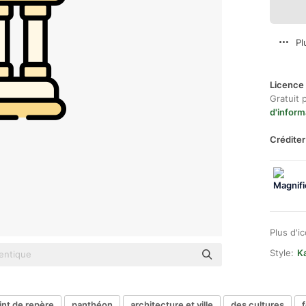
Pl
Licence 
Gratuit 
d'inform
Créditer
Plus d'i
Style:
Ka
int de repère
panthéon
architecture et ville
des cultures