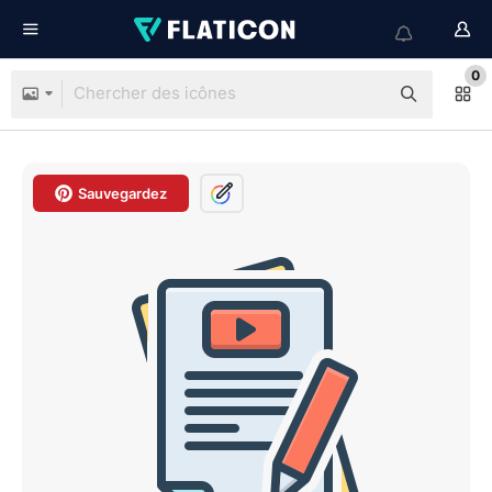
0
Sauvegardez