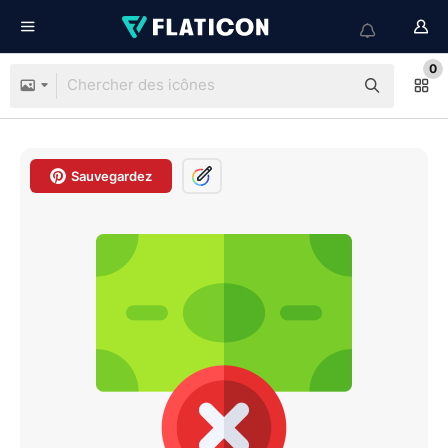
0
Sauvegardez