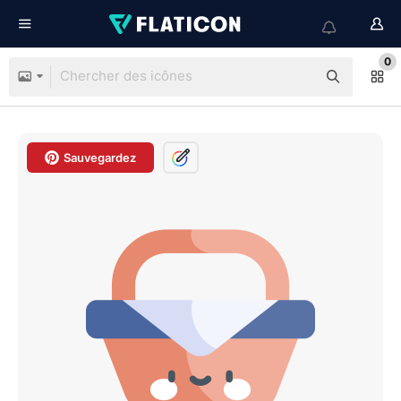
0
Sauvegardez