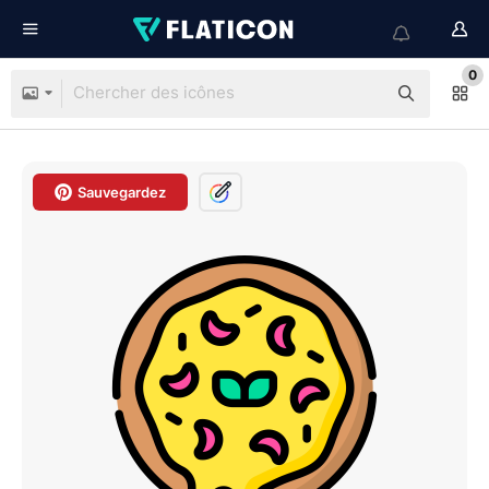
0
Sauvegardez