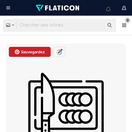
0
Sauvegardez