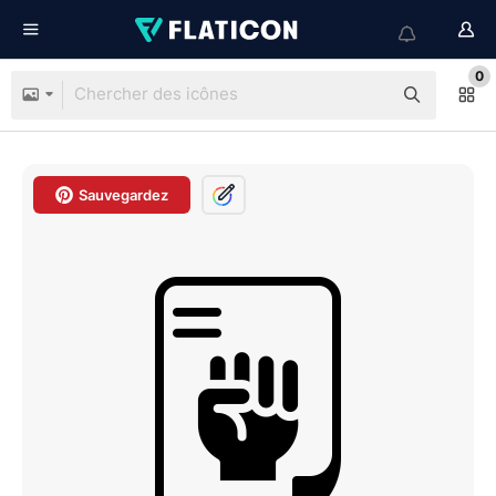
0
Sauvegardez